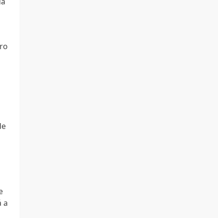
ua
ro
de
e
á a