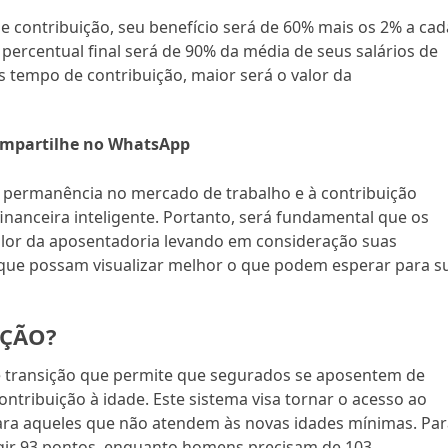
 contribuição, seu benefício será de 60% mais os 2% a cad
 percentual final será de 90% da média de seus salários de
is tempo de contribuição, maior será o valor da
mpartilhe no WhatsApp
 à permanência no mercado de trabalho e à contribuição
financeira inteligente. Portanto, será fundamental que os
alor da aposentadoria levando em consideração suas
 que possam visualizar melhor o que podem esperar para s
AÇÃO?
 transição que permite que segurados se aposentem de
ntribuição à idade. Este sistema visa tornar o acesso ao
para aqueles que não atendem às novas idades mínimas. Pa
ingir 93 pontos, enquanto homens precisam de 103.