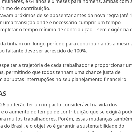
a mulheres, e 64 anos e 6 meses para homens, ambas com 
nimo de contribuição.
avam próximos de se aposentar antes da nova regra (até 
r uma transição onde é necessário cumprir um tempo
 completar o tempo mínimo de contribuição—sem exigência 
nda tinham um longo período para contribuir após a mesm
o faltante deve ser acrescido de 100%.
espeitar a trajetória de cada trabalhador e proporcionar u
as, permitindo que todos tenham uma chance justa de
em abruptas interrupções no seu planejamento financeiro.
AS
6 poderão ter um impacto considerável na vida dos
 e o aumento do tempo de contribuição que se exigirá pod
 para muitos trabalhadores. Porém, essas mudanças també
do Brasil, e o objetivo é garantir a sustentabilidade do