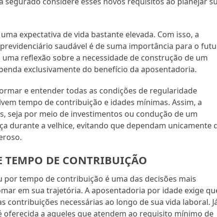
da segurado considere esses novos requisitos ao planejar s
uma expectativa de vida bastante elevada. Com isso, a
revidenciário saudável é de suma importância para o futu
az uma reflexão sobre a necessidade de construção de um
penda exclusivamente do benefício da aposentadoria.
formar e entender todas as condições de regularidade
lvem tempo de contribuição e idades mínimas. Assim, a
as, seja por meio de investimentos ou condução de um
nça durante a velhice, evitando que dependam unicamente 
eroso.
E TEMPO DE CONTRIBUIÇÃO
u por tempo de contribuição é uma das decisões mais
mar em sua trajetória. A aposentadoria por idade exige qu
s contribuições necessárias ao longo de sua vida laboral. J
é oferecida a aqueles que atendem ao requisito mínimo de