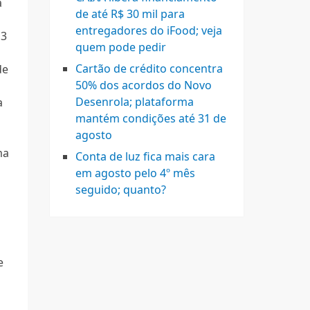
a
de até R$ 30 mil para
entregadores do iFood; veja
13
quem pode pedir
Cartão de crédito concentra
de
50% dos acordos do Novo
Desenrola; plataforma
a
mantém condições até 31 de
agosto
ma
Conta de luz fica mais cara
em agosto pelo 4º mês
seguido; quanto?
e
m