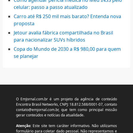
celular: passo a passo atualizado
Carro até R$ 250 mil mais barato? Entenda nova
proposta
Jetour avalia fábrica compartilhada no Brasil
para nacionalizar SUVs híbridos
Copa do Mundo de 2030 a R$ 980,00 para quem
se planejar
O EmJornal.com.br é um projeto da agência de conteúdo
Encontra Brasil Networks, CNPJ: 18.812.588/0001-07, contato
contato@emjornal.com.br
, que tem como principal missão
gerar conteúdos e notícias da atualidade.
Atenção:
Este site tem caráter informativo. Não utilizamos
formulário para coletar dado pessoal. Não representamos e