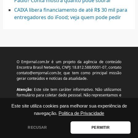
Paulo? Conta mostra quanto pode sobrar
CAIXA libera financiamento de até R$ 30 mil para
entregadores do iFood; veja quem pode pedir
O EmJornal.com.br é um projeto da agência de conteúdo
Encontra Brasil Networks, CNPJ: 18.812.588/0001-07, contato
contato@emjornal.com.br
, que tem como principal missão
gerar conteúdos e notícias da atualidade.
Atenção:
Este site tem caráter informativo. Não utilizamos
formulário para coletar dado pessoal. Não representamos e
não temos relação com nenhuma empresa ou programa
citado no conteúdo deste site. © 2026 www.emjornal.com.br
Este site utiliza cookies para melhorar sua experiência de
– Todos os direitos reservados.
navegação.
Politica de Privacidade
RECUSAR
PERMITIR
Disclaimer
|
Contato
|
Termos de Uso
|
Política de
Privacidade