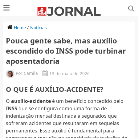
Home
/
Notícias
Pouca gente sabe, mas auxílio
escondido do INSS pode turbinar
aposentadoria
Por
Camila
13 de maio de 2026
O QUE É AUXÍLIO-ACIDENTE?
O
auxílio-acidente
é um benefício concedido pelo
INSS
que se configura como uma forma de
indenização mensal destinada a segurados que
sofreram acidentes que resultaram em sequelas
permanentes. Esse auxílio é fundamental para
compensar a redução na capacidade de trabalho do